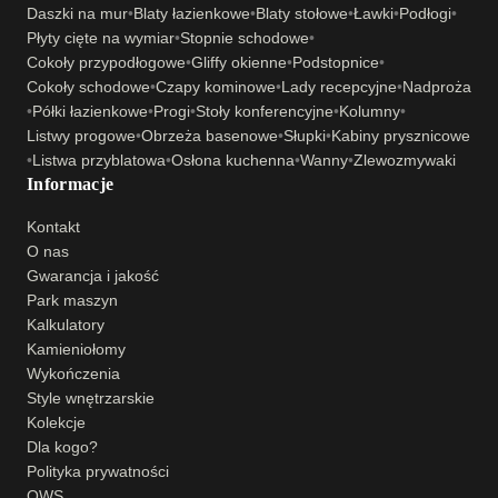
Daszki na mur
•
Blaty łazienkowe
•
Blaty stołowe
•
Ławki
•
Podłogi
•
Płyty cięte na wymiar
•
Stopnie schodowe
•
Cokoły przypodłogowe
•
Gliffy okienne
•
Podstopnice
•
Cokoły schodowe
•
Czapy kominowe
•
Lady recepcyjne
•
Nadproża
•
Półki łazienkowe
•
Progi
•
Stoły konferencyjne
•
Kolumny
•
Listwy progowe
•
Obrzeża basenowe
•
Słupki
•
Kabiny prysznicowe
•
Listwa przyblatowa
•
Osłona kuchenna
•
Wanny
•
Zlewozmywaki
Informacje
Kontakt
O nas
Gwarancja i jakość
Park maszyn
Kalkulatory
Kamieniołomy
Wykończenia
Style wnętrzarskie
Kolekcje
Dla kogo?
Polityka prywatności
OWS