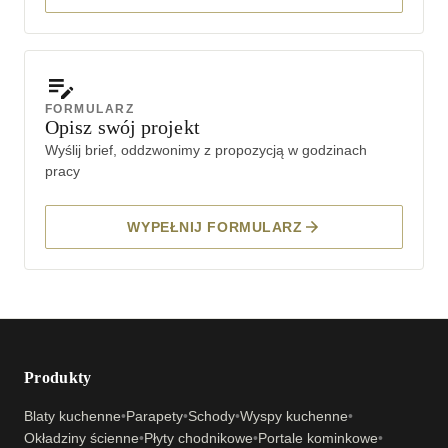
FORMULARZ
Opisz swój projekt
Wyślij brief, oddzwonimy z propozycją w godzinach
pracy
WYPEŁNIJ FORMULARZ
Produkty
Blaty kuchenne
•
Parapety
•
Schody
•
Wyspy kuchenne
•
Okładziny ścienne
•
Płyty chodnikowe
•
Portale kominkowe
•