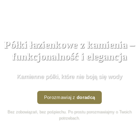
Półki łazienkowe z kamienia –
funkcjonalność i elegancja
Kamienne półki, które nie boją się wody
Porozmawiaj z
doradcą
Bez zobowiązań, bez pośpiechu. Po prostu porozmawiajmy o Twoich
potrzebach.