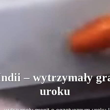
Indii – wytrzymały g
uroku