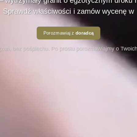
 – wytrzymały granit o egzotycznym uroku 
Sprawdź właściwości i zamów wycenę w
Porozmawiaj z
doradcą
zań, bez pośpiechu. Po prostu porozmawiajmy o Twoich