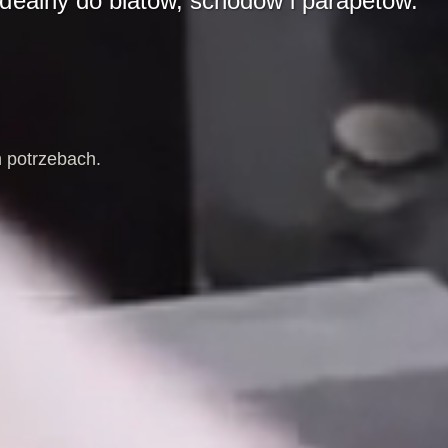
Idealny do blatów, schodów i parapetów.
 potrzebach.