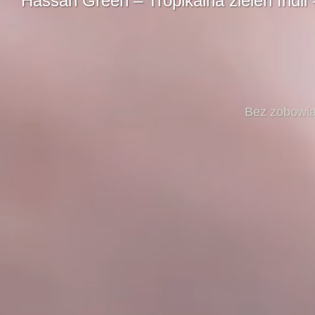
Hassan Green – Tropikalna zieleń Indii
Bez zobowią