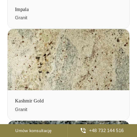
Impala
Granit
Kashmir Gold
Granit
+48 732 144 516
Umów konsultację