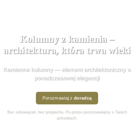
Kolumny z kamienia –
architektura, która trwa wieki
Kamienne kolumny — element architektoniczny o
ponadczasowej elegancji
Porozmawiaj z
doradcą
Bez zobowiązań, bez pośpiechu. Po prostu porozmawiajmy o Twoich
potrzebach.