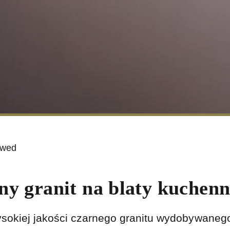
zwed
ny granit na blaty kuchenn
sokiej jakości czarnego granitu wydobywanego