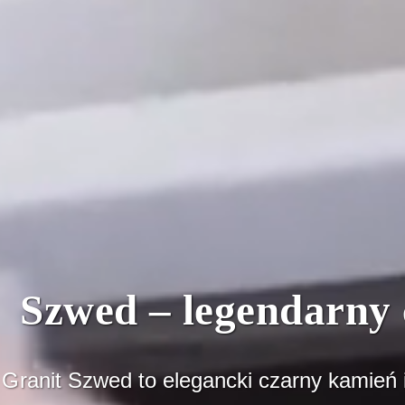
Szwed – legendarny 
Granit Szwed to elegancki czarny kamień i