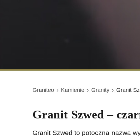
Graniteo
›
Kamienie
›
Granity
›
Granit S
Granit Szwed – czar
Granit Szwed to potoczna nazwa wy