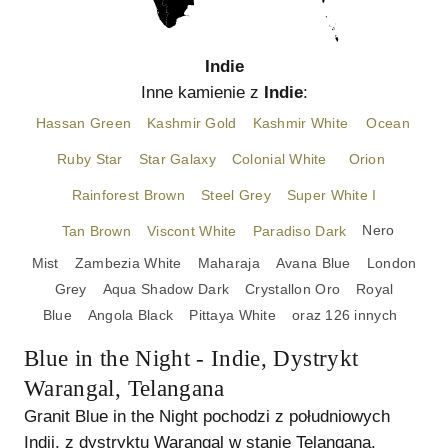
Indie
Inne kamienie z
Indie
:
Hassan Green
Kashmir Gold
Kashmir White
Ocean
Ruby Star
Star Galaxy
Colonial White
Orion
Rainforest Brown
Steel Grey
Super White I
Nero
Tan Brown
Viscont White
Paradiso Dark
Mist
Zambezia White
Maharaja
Avana Blue
London
Grey
Aqua Shadow Dark
Crystallon Oro
Royal
Blue
Angola Black
Pittaya White
oraz
126
innych
Blue in the Night - Indie, Dystrykt
Warangal, Telangana
Granit Blue in the Night pochodzi z południowych
Indii, z dystryktu Warangal w stanie Telangana.