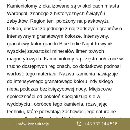
Kamieniołomy zlokalizowane są w okolicach miasta
Warangal, znanego z historycznych świątyń i
zabytków. Region ten, położony na płaskowyżu
Dekan, dostarcza jednego z najrzadszych granitów o
intensywnym granatowym kolorze. Intensywny,
granatowy kolor granitu Blue Indie Night to wynik
wysokiej zawartości minerałów ilmenitowych i
magnetytowych. Kamieniołomy są często położone w
trudno dostępnych regionach, co dodatkowo podnosi
wartość tego materiału. Nazwa kamienia nawiązuje
do intensywnego granatowego koloru indyjskiego
nieba podczas bezksiężycowej nocy. Miejscowe
społeczności od pokoleń specjalizują się w
wydobyciu i obróbce tego kamienia, rozwijając
techniki, które pozwalają zachować jego naturalne
piękno. Granit Blue Indie Night z dystryktu Warangal
+48 732 144 516
Umów konsultację
jest ceniony na światowych rynkach za swoje