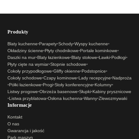
Produkty
Blaty kuchenne
•
Parapety
•
Schody
•
Wyspy kuchenne
•
Okładziny ścienne
•
Płyty chodnikowe
•
Portale kominkowe
•
Daszki na mur
•
Blaty łazienkowe
•
Blaty stołowe
•
Ławki
•
Podłogi
•
Płyty cięte na wymiar
•
Stopnie schodowe
•
Cokoły przypodłogowe
•
Gliffy okienne
•
Podstopnice
•
Cokoły schodowe
•
Czapy kominowe
•
Lady recepcyjne
•
Nadproża
•
Półki łazienkowe
•
Progi
•
Stoły konferencyjne
•
Kolumny
•
Listwy progowe
•
Obrzeża basenowe
•
Słupki
•
Kabiny prysznicowe
•
Listwa przyblatowa
•
Osłona kuchenna
•
Wanny
•
Zlewozmywaki
Informacje
Kontakt
O nas
Gwarancja i jakość
Park maszyn