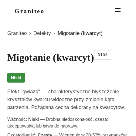
Graniteo
Graniteo
›
Defekty
›
Migotanie (kwarcyt)
Migotanie (kwarcyt)
D103
Niski
Efekt "gwiazd" — charakterystyczne błyszczenie
kryształów kwarcu widoczne przy zmianie kąta
patrzenia. Pożądana cecha dekoracyjna kwarcytów.
Ważność:
Niski
—
Drobna niedoskonałość, często
akceptowalna lub łatwa do naprawy.
Częstotliwość:
Częsty
—
Występuje w 20-50% przypadków.