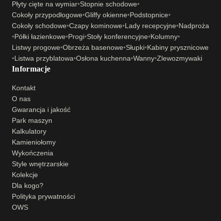
Płyty cięte na wymiar
•
Stopnie schodowe
•
Cokoły przypodłogowe
•
Gliffy okienne
•
Podstopnice
•
Cokoły schodowe
•
Czapy kominowe
•
Lady recepcyjne
•
Nadproża
•
Półki łazienkowe
•
Progi
•
Stoły konferencyjne
•
Kolumny
•
Listwy progowe
•
Obrzeża basenowe
•
Słupki
•
Kabiny prysznicowe
•
Listwa przyblatowa
•
Osłona kuchenna
•
Wanny
•
Zlewozmywaki
Informacje
Kontakt
O nas
Gwarancja i jakość
Park maszyn
Kalkulatory
Kamieniołomy
Wykończenia
Style wnętrzarskie
Kolekcje
Dla kogo?
Polityka prywatności
OWS