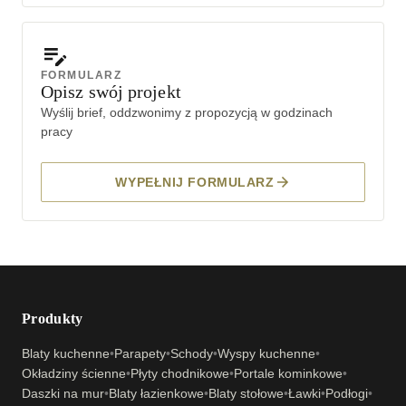
FORMULARZ
Opisz swój projekt
Wyślij brief, oddzwonimy z propozycją w godzinach
pracy
WYPEŁNIJ FORMULARZ
Produkty
Blaty kuchenne
•
Parapety
•
Schody
•
Wyspy kuchenne
•
Okładziny ścienne
•
Płyty chodnikowe
•
Portale kominkowe
•
Daszki na mur
•
Blaty łazienkowe
•
Blaty stołowe
•
Ławki
•
Podłogi
•