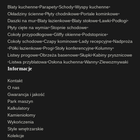
Blaty kuchenne
•
Parapety
•
Schody
•
Wyspy kuchenne
•
Okładziny ścienne
•
Płyty chodnikowe
•
Portale kominkowe
•
Daszki na mur
•
Blaty łazienkowe
•
Blaty stołowe
•
Ławki
•
Podłogi
•
Płyty cięte na wymiar
•
Stopnie schodowe
•
Cokoły przypodłogowe
•
Gliffy okienne
•
Podstopnice
•
Cokoły schodowe
•
Czapy kominowe
•
Lady recepcyjne
•
Nadproża
•
Półki łazienkowe
•
Progi
•
Stoły konferencyjne
•
Kolumny
•
Listwy progowe
•
Obrzeża basenowe
•
Słupki
•
Kabiny prysznicowe
•
Listwa przyblatowa
•
Osłona kuchenna
•
Wanny
•
Zlewozmywaki
Informacje
Kontakt
O nas
Gwarancja i jakość
Park maszyn
Kalkulatory
Kamieniołomy
Wykończenia
Style wnętrzarskie
Kolekcje