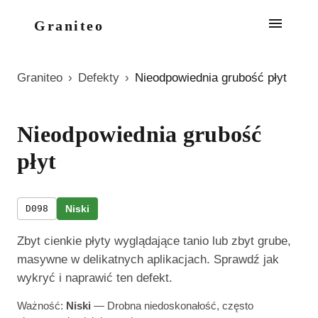
Graniteo
Graniteo
›
Defekty
›
Nieodpowiednia grubość płyt
Nieodpowiednia grubość
płyt
D098
Niski
Zbyt cienkie płyty wyglądające tanio lub zbyt grube,
masywne w delikatnych aplikacjach. Sprawdź jak
wykryć i naprawić ten defekt.
Ważność:
Niski
—
Drobna niedoskonałość, często