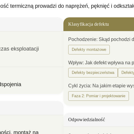
lność termiczną prowadzi do naprężeń, pęknięć i odkszta
Klasyfikacja defektu
Pochodzenie
:
Skąd pochodzi d
zas eksploatacji 
Defekty montażowe
Wpływ
:
Jak defekt wpływa na 
Defekty bezpieczeństwa
Defekt
dspojenia
Cykl życia
:
Na jakim etapie wy
Faza 2: Pomiar i projektowanie
Odpowiedzialność
ości, montaż na 