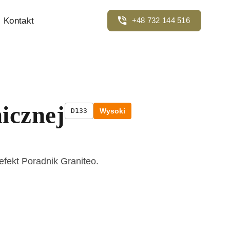
Kontakt
+48 732 144 516
icznej
D133
Wysoki
efekt Poradnik Graniteo.