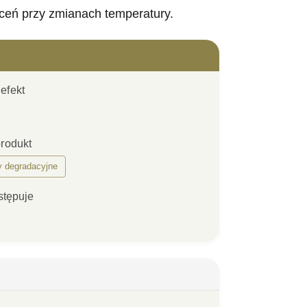
łceń przy zmianach temperatury.
efekt
produkt
y degradacyjne
stępuje