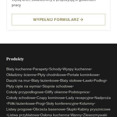
pracy
WYPEŁNIJ FORMULARZ
Produkty
Blaty kuchenne
•
Parapety
•
Schody
•
Wyspy kuchenne
•
Okładziny ścienne
•
Płyty chodnikowe
•
Portale kominkowe
•
Daszki na mur
•
Blaty łazienkowe
•
Blaty stołowe
•
Ławki
•
Podłogi
•
Płyty cięte na wymiar
•
Stopnie schodowe
•
Cokoły przypodłogowe
•
Gliffy okienne
•
Podstopnice
•
Cokoły schodowe
•
Czapy kominowe
•
Lady recepcyjne
•
Nadproża
•
Półki łazienkowe
•
Progi
•
Stoły konferencyjne
•
Kolumny
•
Listwy progowe
•
Obrzeża basenowe
•
Słupki
•
Kabiny prysznicowe
•
Listwa przyblatowa
•
Osłona kuchenna
•
Wanny
•
Zlewozmywaki