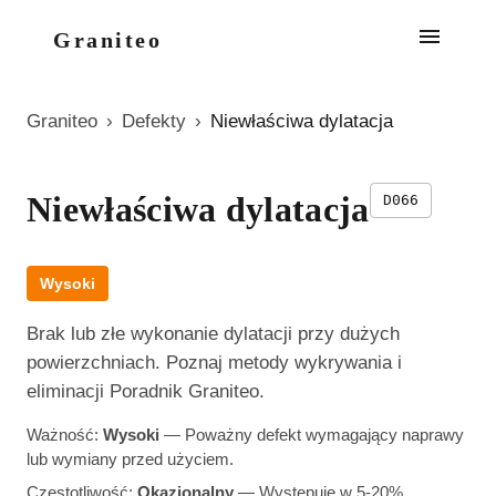
Graniteo
Graniteo
›
Defekty
›
Niewłaściwa dylatacja
Niewłaściwa dylatacja
D066
Wysoki
Brak lub złe wykonanie dylatacji przy dużych
powierzchniach. Poznaj metody wykrywania i
eliminacji Poradnik Graniteo.
Ważność:
Wysoki
—
Poważny defekt wymagający naprawy
lub wymiany przed użyciem.
Częstotliwość:
Okazjonalny
—
Występuje w 5-20%