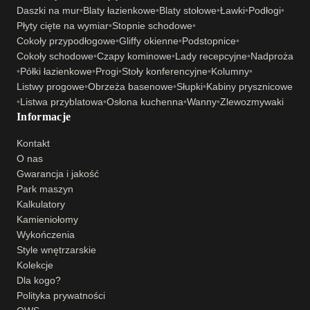
Daszki na mur
•
Blaty łazienkowe
•
Blaty stołowe
•
Ławki
•
Podłogi
•
Płyty cięte na wymiar
•
Stopnie schodowe
•
Cokoły przypodłogowe
•
Gliffy okienne
•
Podstopnice
•
Cokoły schodowe
•
Czapy kominowe
•
Lady recepcyjne
•
Nadproża
•
Półki łazienkowe
•
Progi
•
Stoły konferencyjne
•
Kolumny
•
Listwy progowe
•
Obrzeża basenowe
•
Słupki
•
Kabiny prysznicowe
•
Listwa przyblatowa
•
Osłona kuchenna
•
Wanny
•
Zlewozmywaki
Informacje
Kontakt
O nas
Gwarancja i jakość
Park maszyn
Kalkulatory
Kamieniołomy
Wykończenia
Style wnętrzarskie
Kolekcje
Dla kogo?
Polityka prywatności