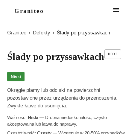
Graniteo
Graniteo
›
Defekty
›
Ślady po przyssawkach
Ślady po przyssawkach
D033
Niski
Okrągłe plamy lub odciski na powierzchni
pozostawione przez urządzenia do przenoszenia.
Zwykle łatwe do usunięcia.
Ważność:
Niski
—
Drobna niedoskonałość, często
akceptowalna lub łatwa do naprawy.
Częstotliwość:
Częsty
—
Występuje w 20-50% przypadków.