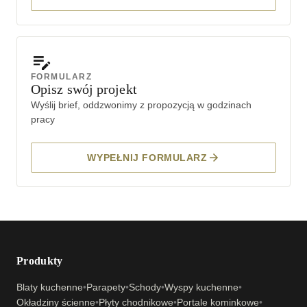
FORMULARZ
Opisz swój projekt
Wyślij brief, oddzwonimy z propozycją w godzinach
pracy
WYPEŁNIJ FORMULARZ
Produkty
Blaty kuchenne
•
Parapety
•
Schody
•
Wyspy kuchenne
•
Okładziny ścienne
•
Płyty chodnikowe
•
Portale kominkowe
•