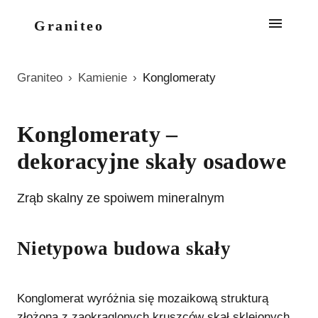
Graniteo
Graniteo
›
Kamienie
›
Konglomeraty
Konglomeraty –
dekoracyjne skały osadowe
Zrąb skalny ze spoiwem mineralnym
Nietypowa budowa skały
Konglomerat wyróżnia się mozaikową strukturą
złożoną z zaokrąglonych kruszców skał sklejonych