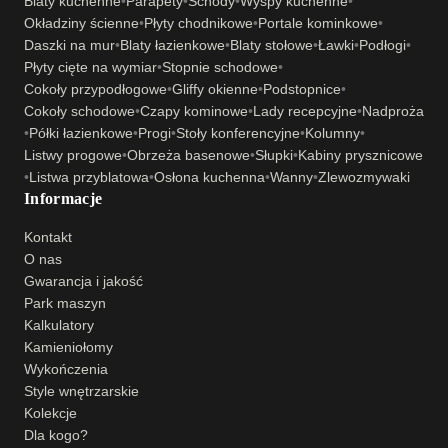
Blaty kuchenne
•
Parapety
•
Schody
•
Wyspy kuchenne
•
Okładziny ścienne
•
Płyty chodnikowe
•
Portale kominkowe
•
Daszki na mur
•
Blaty łazienkowe
•
Blaty stołowe
•
Ławki
•
Podłogi
•
Płyty cięte na wymiar
•
Stopnie schodowe
•
Cokoły przypodłogowe
•
Gliffy okienne
•
Podstopnice
•
Cokoły schodowe
•
Czapy kominowe
•
Lady recepcyjne
•
Nadproża
•
Półki łazienkowe
•
Progi
•
Stoły konferencyjne
•
Kolumny
•
Listwy progowe
•
Obrzeża basenowe
•
Słupki
•
Kabiny prysznicowe
•
Listwa przyblatowa
•
Osłona kuchenna
•
Wanny
•
Zlewozmywaki
Informacje
Kontakt
O nas
Gwarancja i jakość
Park maszyn
Kalkulatory
Kamieniołomy
Wykończenia
Style wnętrzarskie
Kolekcje
Dla kogo?