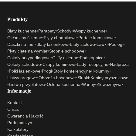
Produkty
Blaty kuchenne
•
Parapety
•
Schody
•
Wyspy kuchenne
•
Okładziny ścienne
•
Płyty chodnikowe
•
Portale kominkowe
•
Daszki na mur
•
Blaty łazienkowe
•
Blaty stołowe
•
Ławki
•
Podłogi
•
Płyty cięte na wymiar
•
Stopnie schodowe
•
Cokoły przypodłogowe
•
Gliffy okienne
•
Podstopnice
•
Cokoły schodowe
•
Czapy kominowe
•
Lady recepcyjne
•
Nadproża
•
Półki łazienkowe
•
Progi
•
Stoły konferencyjne
•
Kolumny
•
Listwy progowe
•
Obrzeża basenowe
•
Słupki
•
Kabiny prysznicowe
•
Listwa przyblatowa
•
Osłona kuchenna
•
Wanny
•
Zlewozmywaki
Informacje
Kontakt
O nas
Gwarancja i jakość
Park maszyn
Kalkulatory
Kamieniołomy