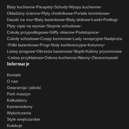
Blaty kuchenne
•
Parapety
•
Schody
•
Wyspy kuchenne
•
Okładziny ścienne
•
Płyty chodnikowe
•
Portale kominkowe
•
Daszki na mur
•
Blaty łazienkowe
•
Blaty stołowe
•
Ławki
•
Podłogi
•
Płyty cięte na wymiar
•
Stopnie schodowe
•
Cokoły przypodłogowe
•
Gliffy okienne
•
Podstopnice
•
Cokoły schodowe
•
Czapy kominowe
•
Lady recepcyjne
•
Nadproża
•
Półki łazienkowe
•
Progi
•
Stoły konferencyjne
•
Kolumny
•
Listwy progowe
•
Obrzeża basenowe
•
Słupki
•
Kabiny prysznicowe
•
Listwa przyblatowa
•
Osłona kuchenna
•
Wanny
•
Zlewozmywaki
Informacje
Kontakt
O nas
Gwarancja i jakość
Park maszyn
Kalkulatory
Kamieniołomy
Wykończenia
Style wnętrzarskie
Kolekcje