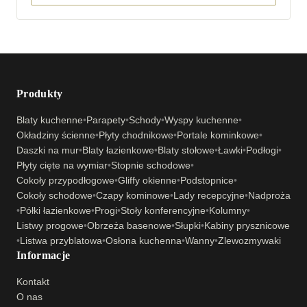
Produkty
Blaty kuchenne
•
Parapety
•
Schody
•
Wyspy kuchenne
•
Okładziny ścienne
•
Płyty chodnikowe
•
Portale kominkowe
•
Daszki na mur
•
Blaty łazienkowe
•
Blaty stołowe
•
Ławki
•
Podłogi
•
Płyty cięte na wymiar
•
Stopnie schodowe
•
Cokoły przypodłogowe
•
Gliffy okienne
•
Podstopnice
•
Cokoły schodowe
•
Czapy kominowe
•
Lady recepcyjne
•
Nadproża
•
Półki łazienkowe
•
Progi
•
Stoły konferencyjne
•
Kolumny
•
Listwy progowe
•
Obrzeża basenowe
•
Słupki
•
Kabiny prysznicowe
•
Listwa przyblatowa
•
Osłona kuchenna
•
Wanny
•
Zlewozmywaki
Informacje
Kontakt
O nas