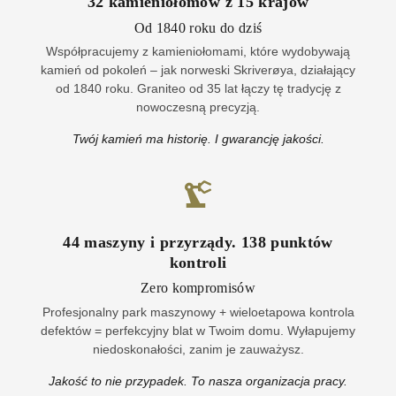
32
kamieniołomów z
15
krajów
Od 1840 roku do dziś
Współpracujemy z kamieniołomami, które wydobywają
kamień od pokoleń – jak norweski Skriverøya, działający
od 1840 roku. Graniteo od 35 lat łączy tę tradycję z
nowoczesną precyzją.
Twój kamień ma historię. I gwarancję jakości.
44
maszyny i przyrządy
.
138
punktów
kontroli
Zero kompromisów
Profesjonalny park maszynowy + wieloetapowa kontrola
defektów = perfekcyjny blat w Twoim domu. Wyłapujemy
niedoskonałości, zanim je zauważysz.
Jakość to nie przypadek. To nasza organizacja pracy.