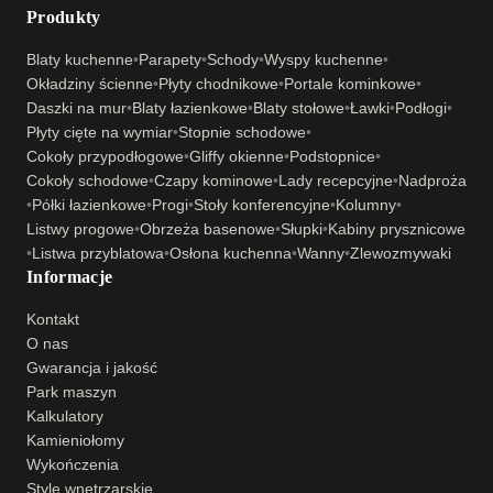
Produkty
Blaty kuchenne
•
Parapety
•
Schody
•
Wyspy kuchenne
•
Okładziny ścienne
•
Płyty chodnikowe
•
Portale kominkowe
•
Daszki na mur
•
Blaty łazienkowe
•
Blaty stołowe
•
Ławki
•
Podłogi
•
Płyty cięte na wymiar
•
Stopnie schodowe
•
Cokoły przypodłogowe
•
Gliffy okienne
•
Podstopnice
•
Cokoły schodowe
•
Czapy kominowe
•
Lady recepcyjne
•
Nadproża
•
Półki łazienkowe
•
Progi
•
Stoły konferencyjne
•
Kolumny
•
Listwy progowe
•
Obrzeża basenowe
•
Słupki
•
Kabiny prysznicowe
•
Listwa przyblatowa
•
Osłona kuchenna
•
Wanny
•
Zlewozmywaki
Informacje
Kontakt
O nas
Gwarancja i jakość
Park maszyn
Kalkulatory
Kamieniołomy
Wykończenia
Style wnętrzarskie