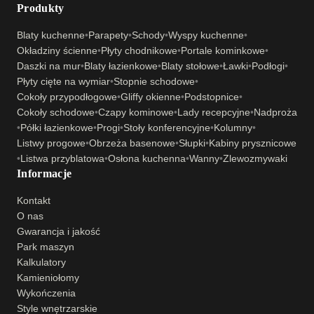
Produkty
Blaty kuchenne
•
Parapety
•
Schody
•
Wyspy kuchenne
•
Okładziny ścienne
•
Płyty chodnikowe
•
Portale kominkowe
•
Daszki na mur
•
Blaty łazienkowe
•
Blaty stołowe
•
Ławki
•
Podłogi
•
Płyty cięte na wymiar
•
Stopnie schodowe
•
Cokoły przypodłogowe
•
Gliffy okienne
•
Podstopnice
•
Cokoły schodowe
•
Czapy kominowe
•
Lady recepcyjne
•
Nadproża
•
Półki łazienkowe
•
Progi
•
Stoły konferencyjne
•
Kolumny
•
Listwy progowe
•
Obrzeża basenowe
•
Słupki
•
Kabiny prysznicowe
•
Listwa przyblatowa
•
Osłona kuchenna
•
Wanny
•
Zlewozmywaki
Informacje
Kontakt
O nas
Gwarancja i jakość
Park maszyn
Kalkulatory
Kamieniołomy
Wykończenia
Style wnętrzarskie