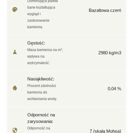
Dominująca paleta
barw kształtująca
Bazaltowa czerń
wygląd i
zastosowanie
kamienia.
Gęstość
:
Masa kamienia na m³,
2980
kg/m3
wpływa na
wytrzymałość.
Nasiąkliwość
:
Procent zdolności
0.04
%
kamienia do
wchłaniania wody.
Odporność na
zarysowania
:
Odporność na
7
(skala Mohsa)