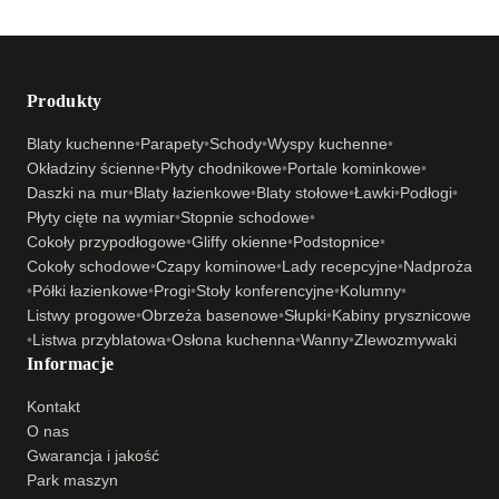
Produkty
Blaty kuchenne
•
Parapety
•
Schody
•
Wyspy kuchenne
•
Okładziny ścienne
•
Płyty chodnikowe
•
Portale kominkowe
•
Daszki na mur
•
Blaty łazienkowe
•
Blaty stołowe
•
Ławki
•
Podłogi
•
Płyty cięte na wymiar
•
Stopnie schodowe
•
Cokoły przypodłogowe
•
Gliffy okienne
•
Podstopnice
•
Cokoły schodowe
•
Czapy kominowe
•
Lady recepcyjne
•
Nadproża
•
Półki łazienkowe
•
Progi
•
Stoły konferencyjne
•
Kolumny
•
Listwy progowe
•
Obrzeża basenowe
•
Słupki
•
Kabiny prysznicowe
•
Listwa przyblatowa
•
Osłona kuchenna
•
Wanny
•
Zlewozmywaki
Informacje
Kontakt
O nas
Gwarancja i jakość
Park maszyn