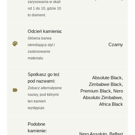
zarysowania w skali
od 1 do 10, gdzie 10
to diament.
Odcień kamienia
:
Główna barwa
Czarny
określająca styl i
zastosowanie
materiału.
Spotkasz go też
Absolute Black,
pod nazwami
:
Zimbabwe Black,
Zobacz alternatywne
Premium Black, Nero
nazwy, pod którymi
Absoluto Zimbabwe,
ten kamień
Africa Black
występuje.
Podobne
kamienie
:
Nero Assoluto, Belfast