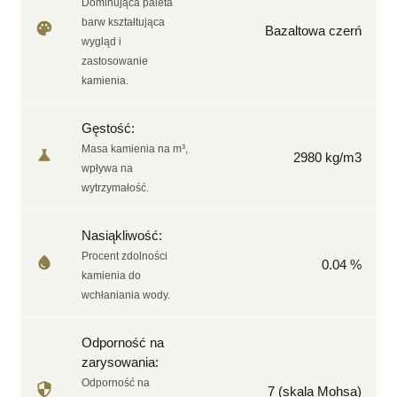
Dominująca paleta
barw kształtująca
Bazaltowa czerń
wygląd i
zastosowanie
kamienia.
Gęstość
:
Masa kamienia na m³,
2980
kg/m3
wpływa na
wytrzymałość.
Nasiąkliwość
:
Procent zdolności
0.04
%
kamienia do
wchłaniania wody.
Odporność na
zarysowania
:
Odporność na
7
(skala Mohsa)