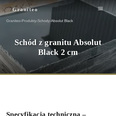
Graniteo
Graniteo
›
Produkty
›
Schody
›
Absolut Black
Schód z granitu Absolut
Black 2 cm
Specyfikacja techniczna
–