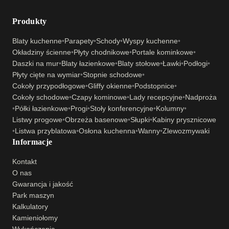
Produkty
Blaty kuchenne
•
Parapety
•
Schody
•
Wyspy kuchenne
•
Okładziny ścienne
•
Płyty chodnikowe
•
Portale kominkowe
•
Daszki na mur
•
Blaty łazienkowe
•
Blaty stołowe
•
Ławki
•
Podłogi
•
Płyty cięte na wymiar
•
Stopnie schodowe
•
Cokoły przypodłogowe
•
Gliffy okienne
•
Podstopnice
•
Cokoły schodowe
•
Czapy kominowe
•
Lady recepcyjne
•
Nadproża
•
Półki łazienkowe
•
Progi
•
Stoły konferencyjne
•
Kolumny
•
Listwy progowe
•
Obrzeża basenowe
•
Słupki
•
Kabiny prysznicowe
•
Listwa przyblatowa
•
Osłona kuchenna
•
Wanny
•
Zlewozmywaki
Informacje
Kontakt
O nas
Gwarancja i jakość
Park maszyn
Kalkulatory
Kamieniołomy
Wykończenia