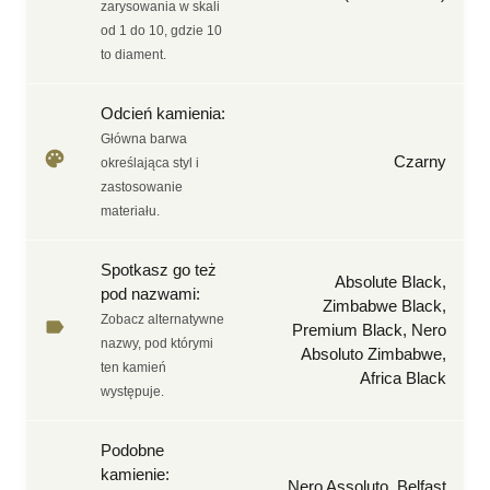
zarysowania w skali
od 1 do 10, gdzie 10
to diament.
Odcień kamienia
:
Główna barwa
Czarny
określająca styl i
zastosowanie
materiału.
Spotkasz go też
Absolute Black,
pod nazwami
:
Zimbabwe Black,
Zobacz alternatywne
Premium Black, Nero
nazwy, pod którymi
Absoluto Zimbabwe,
ten kamień
Africa Black
występuje.
Podobne
kamienie
:
Nero Assoluto, Belfast