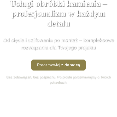
Usługi obróbki kamienia –
profesjonalizm w każdym
detalu
Od cięcia i szlifowania po montaż – kompleksowe
rozwiązania dla Twojego projektu
Porozmawiaj z
doradcą
Bez zobowiązań, bez pośpiechu. Po prostu porozmawiajmy o Twoich
potrzebach.