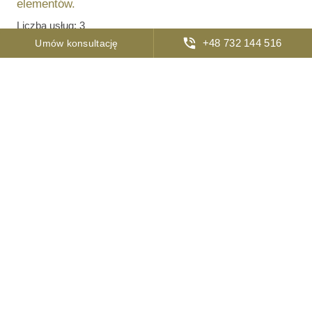
elementów.
Liczba usług:
3
+48 732 144 516
Umów konsultację
Projektowanie i pomiary
Projektowanie i pomiary
Oferujemy kompleksowe usługi projektowania i
pomiarów kamienia naturalnego. Precyzyjne
szablony, profesjonalne projekty cięcia i weryfikacja
wymiarów gwarantują perfekcyjne dopasowanie
każdego elementu.
Liczba usług:
7
Wykończenia powierzchni