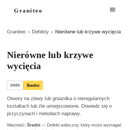
Graniteo
Graniteo
›
Defekty
›
Nierówne lub krzywe wycięcia
Nierówne lub krzywe
wycięcia
D089
Średni
Otwory na zlewy lub gniazdka o nieregularnych
kształtach lub źle umiejscowione. Dowiedz się o
przyczynach i metodach naprawy.
Ważność:
Średni
—
Defekt widoczny, który może wymagać