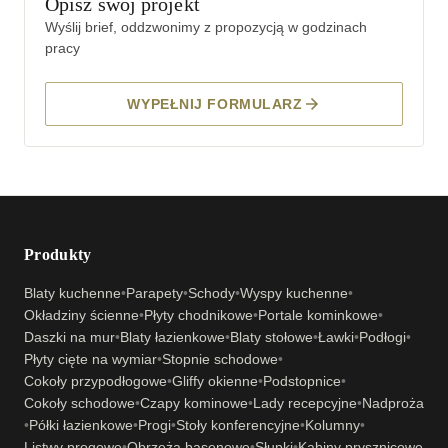
Opisz swój projekt
Wyślij brief, oddzwonimy z propozycją w godzinach
pracy
WYPEŁNIJ FORMULARZ
Produkty
Blaty kuchenne
•
Parapety
•
Schody
•
Wyspy kuchenne
•
Okładziny ścienne
•
Płyty chodnikowe
•
Portale kominkowe
•
Daszki na mur
•
Blaty łazienkowe
•
Blaty stołowe
•
Ławki
•
Podłogi
•
Płyty cięte na wymiar
•
Stopnie schodowe
•
Cokoły przypodłogowe
•
Gliffy okienne
•
Podstopnice
•
Cokoły schodowe
•
Czapy kominowe
•
Lady recepcyjne
•
Nadproża
•
Półki łazienkowe
•
Progi
•
Stoły konferencyjne
•
Kolumny
•
Listwy progowe
•
Obrzeża basenowe
•
Słupki
•
Kabiny prysznicowe