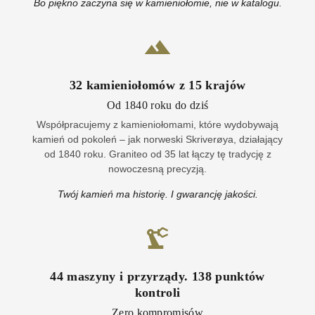
Bo piękno zaczyna się w kamieniołomie, nie w katalogu.
32
kamieniołomów z
15
krajów
Od 1840 roku do dziś
Współpracujemy z kamieniołomami, które wydobywają
kamień od pokoleń – jak norweski Skriverøya, działający
od 1840 roku. Graniteo od 35 lat łączy tę tradycję z
nowoczesną precyzją.
Twój kamień ma historię. I gwarancję jakości.
44
maszyny i przyrządy
.
138
punktów
kontroli
Zero kompromisów