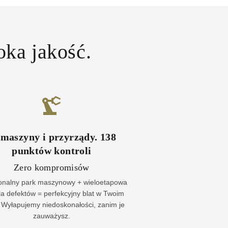
oka jakość.
maszyny i przyrządy
.
138
punktów kontroli
Zero kompromisów
jonalny park maszynowy + wieloetapowa
la defektów = perfekcyjny blat w Twoim
Wyłapujemy niedoskonałości, zanim je
zauważysz.