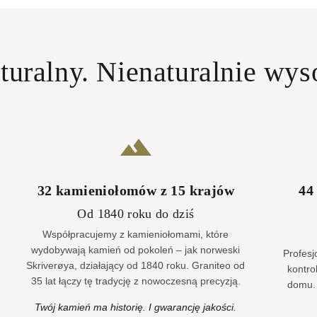
uralny. Nienaturalnie wys
32
kamieniołomów z
15
krajów
44
Od 1840 roku do dziś
Współpracujemy z kamieniołomami, które
wydobywają kamień od pokoleń – jak norweski
Profes
Skriverøya, działający od 1840 roku. Graniteo od
kontro
35 lat łączy tę tradycję z nowoczesną precyzją.
domu. 
Twój kamień ma historię. I gwarancję jakości.