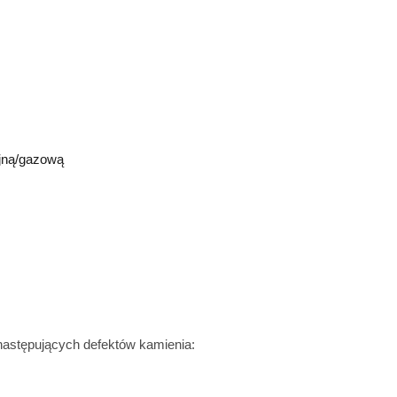
yjną/gazową
następujących defektów kamienia: