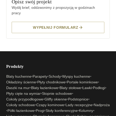
Opisz swój projekt
Wyślij brief, oddzwonimy z propozycją w godzinach
pracy
WYPEŁNIJ FORMULARZ
Produkty
Blaty kuchenne
•
Parapety
•
Schody
•
Wyspy kuchenne
•
Okładziny ścienne
•
Płyty chodnikowe
•
Portale kominkowe
•
Daszki na mur
•
Blaty łazienkowe
•
Blaty stołowe
•
Ławki
•
Podłogi
•
Płyty cięte na wymiar
•
Stopnie schodowe
•
Cokoły przypodłogowe
•
Gliffy okienne
•
Podstopnice
•
Cokoły schodowe
•
Czapy kominowe
•
Lady recepcyjne
•
Nadproża
•
Półki łazienkowe
•
Progi
•
Stoły konferencyjne
•
Kolumny
•