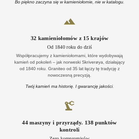
Bo piękno zaczyna się w kamieniołomie, nie w katalogu.
32
kamieniołomów z
15
krajów
Od 1840 roku do dziś
Współpracujemy z kamieniołomami, które wydobywają
kamień od pokoleń – jak norweski Skriverøya, działający
od 1840 roku. Graniteo od 35 lat łączy tę tradycję z
nowoczesną precyzją.
Twój kamień ma historię. I gwarancję jakości.
44
maszyny i przyrządy
.
138
punktów
kontroli
Zero kompromisów