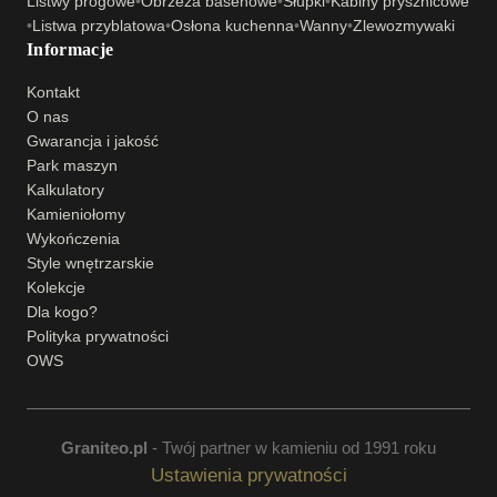
Listwy progowe
•
Obrzeża basenowe
•
Słupki
•
Kabiny prysznicowe
•
Listwa przyblatowa
•
Osłona kuchenna
•
Wanny
•
Zlewozmywaki
Informacje
Kontakt
O nas
Gwarancja i jakość
Park maszyn
Kalkulatory
Kamieniołomy
Wykończenia
Style wnętrzarskie
Kolekcje
Dla kogo?
Polityka prywatności
OWS
Graniteo.pl
- Twój partner w kamieniu od 1991 roku
Ustawienia prywatności