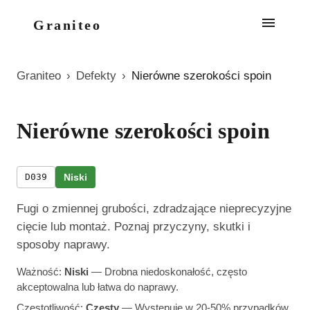
Graniteo
Graniteo
›
Defekty
›
Nierówne szerokości spoin
Nierówne szerokości spoin
D039
Niski
Fugi o zmiennej grubości, zdradzające nieprecyzyjne
cięcie lub montaż. Poznaj przyczyny, skutki i
sposoby naprawy.
Ważność:
Niski
—
Drobna niedoskonałość, często
akceptowalna lub łatwa do naprawy.
Częstotliwość:
Częsty
—
Występuje w 20-50% przypadków.