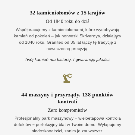
32
kamieniołomów z
15
krajów
Od 1840 roku do dziś
Współpracujemy z kamieniołomami, które wydobywają
kamień od pokoleń – jak norweski Skriverøya, działający
od 1840 roku. Graniteo od 35 lat łączy tę tradycję z
nowoczesną precyzją.
Twój kamień ma historię. I gwarancję jakości.
44
maszyny i przyrządy
.
138
punktów
kontroli
Zero kompromisów
Profesjonalny park maszynowy + wieloetapowa kontrola
defektów = perfekcyjny blat w Twoim domu. Wyłapujemy
niedoskonałości, zanim je zauważysz.