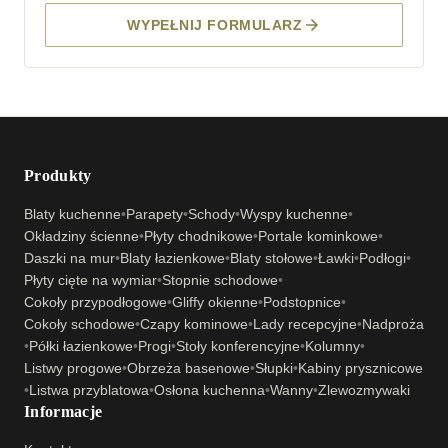
WYPEŁNIJ FORMULARZ
Produkty
Blaty kuchenne
•
Parapety
•
Schody
•
Wyspy kuchenne
•
Okładziny ścienne
•
Płyty chodnikowe
•
Portale kominkowe
•
Daszki na mur
•
Blaty łazienkowe
•
Blaty stołowe
•
Ławki
•
Podłogi
•
Płyty cięte na wymiar
•
Stopnie schodowe
•
Cokoły przypodłogowe
•
Gliffy okienne
•
Podstopnice
•
Cokoły schodowe
•
Czapy kominowe
•
Lady recepcyjne
•
Nadproża
•
Półki łazienkowe
•
Progi
•
Stoły konferencyjne
•
Kolumny
•
Listwy progowe
•
Obrzeża basenowe
•
Słupki
•
Kabiny prysznicowe
•
Listwa przyblatowa
•
Osłona kuchenna
•
Wanny
•
Zlewozmywaki
Informacje