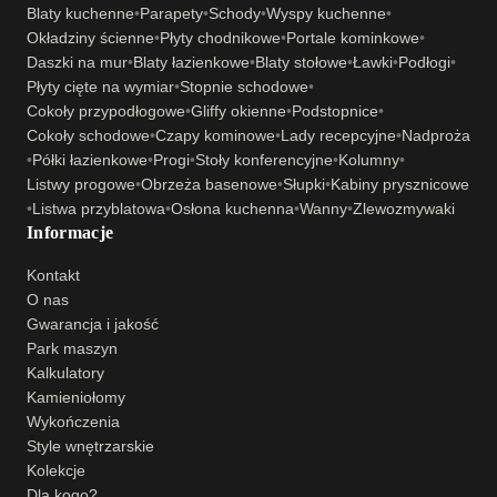
Blaty kuchenne
•
Parapety
•
Schody
•
Wyspy kuchenne
•
Okładziny ścienne
•
Płyty chodnikowe
•
Portale kominkowe
•
Daszki na mur
•
Blaty łazienkowe
•
Blaty stołowe
•
Ławki
•
Podłogi
•
Płyty cięte na wymiar
•
Stopnie schodowe
•
Cokoły przypodłogowe
•
Gliffy okienne
•
Podstopnice
•
Cokoły schodowe
•
Czapy kominowe
•
Lady recepcyjne
•
Nadproża
•
Półki łazienkowe
•
Progi
•
Stoły konferencyjne
•
Kolumny
•
Listwy progowe
•
Obrzeża basenowe
•
Słupki
•
Kabiny prysznicowe
•
Listwa przyblatowa
•
Osłona kuchenna
•
Wanny
•
Zlewozmywaki
Informacje
Kontakt
O nas
Gwarancja i jakość
Park maszyn
Kalkulatory
Kamieniołomy
Wykończenia
Style wnętrzarskie
Kolekcje
Dla kogo?