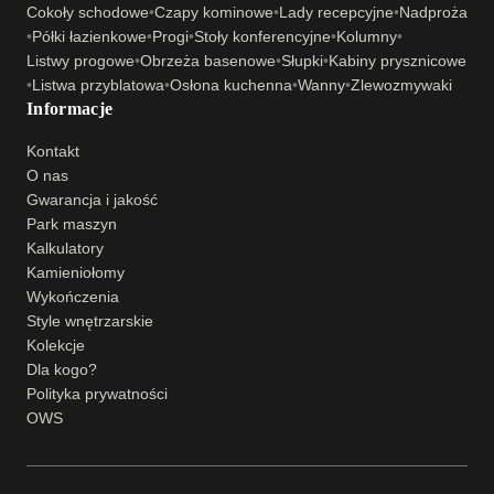
Cokoły schodowe
•
Czapy kominowe
•
Lady recepcyjne
•
Nadproża
•
Półki łazienkowe
•
Progi
•
Stoły konferencyjne
•
Kolumny
•
Listwy progowe
•
Obrzeża basenowe
•
Słupki
•
Kabiny prysznicowe
•
Listwa przyblatowa
•
Osłona kuchenna
•
Wanny
•
Zlewozmywaki
Informacje
Kontakt
O nas
Gwarancja i jakość
Park maszyn
Kalkulatory
Kamieniołomy
Wykończenia
Style wnętrzarskie
Kolekcje
Dla kogo?
Polityka prywatności
OWS