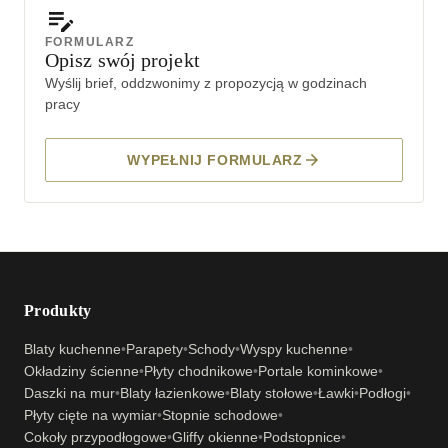
FORMULARZ
Opisz swój projekt
Wyślij brief, oddzwonimy z propozycją w godzinach
pracy
WYPEŁNIJ FORMULARZ
Produkty
Blaty kuchenne
•
Parapety
•
Schody
•
Wyspy kuchenne
•
Okładziny ścienne
•
Płyty chodnikowe
•
Portale kominkowe
•
Daszki na mur
•
Blaty łazienkowe
•
Blaty stołowe
•
Ławki
•
Podłogi
•
Płyty cięte na wymiar
•
Stopnie schodowe
•
Cokoły przypodłogowe
•
Gliffy okienne
•
Podstopnice
•