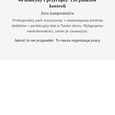
44
maszyny i przyrządy
.
138
punktów
kontroli
Zero kompromisów
Profesjonalny park maszynowy + wieloetapowa kontrola
defektów = perfekcyjny blat w Twoim domu. Wyłapujemy
niedoskonałości, zanim je zauważysz.
Jakość to nie przypadek. To nasza organizacja pracy.