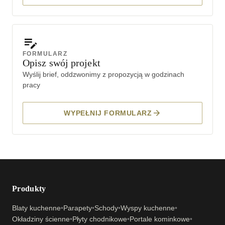
FORMULARZ
Opisz swój projekt
Wyślij brief, oddzwonimy z propozycją w godzinach
pracy
WYPEŁNIJ FORMULARZ
Produkty
Blaty kuchenne
•
Parapety
•
Schody
•
Wyspy kuchenne
•
Okładziny ścienne
•
Płyty chodnikowe
•
Portale kominkowe
•