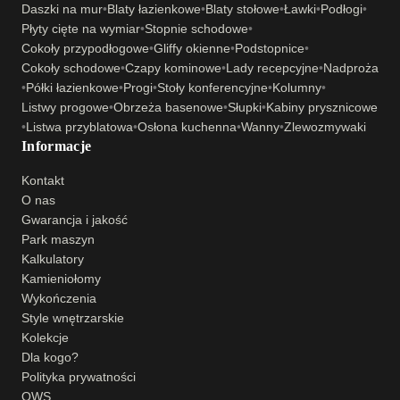
Daszki na mur
•
Blaty łazienkowe
•
Blaty stołowe
•
Ławki
•
Podłogi
•
Płyty cięte na wymiar
•
Stopnie schodowe
•
Cokoły przypodłogowe
•
Gliffy okienne
•
Podstopnice
•
Cokoły schodowe
•
Czapy kominowe
•
Lady recepcyjne
•
Nadproża
•
Półki łazienkowe
•
Progi
•
Stoły konferencyjne
•
Kolumny
•
Listwy progowe
•
Obrzeża basenowe
•
Słupki
•
Kabiny prysznicowe
•
Listwa przyblatowa
•
Osłona kuchenna
•
Wanny
•
Zlewozmywaki
Informacje
Kontakt
O nas
Gwarancja i jakość
Park maszyn
Kalkulatory
Kamieniołomy
Wykończenia
Style wnętrzarskie
Kolekcje
Dla kogo?
Polityka prywatności
OWS