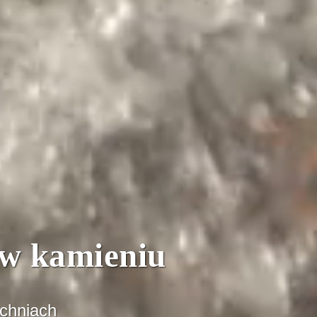
w kamieniu
uchniach