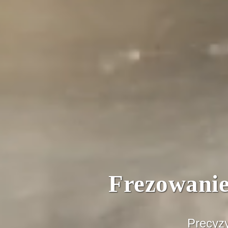
Frezowani
Precyzy