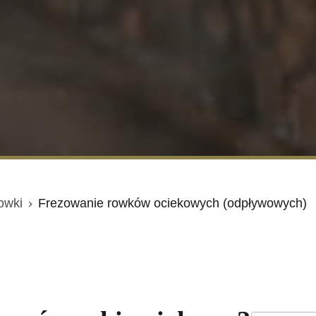
owki
›
Frezowanie rowków ociekowych (odpływowych)