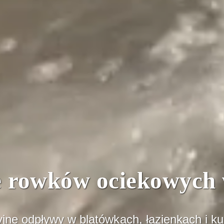
e rowków ociekowych 
jne odpływy w blatówkach, łazienkach i k