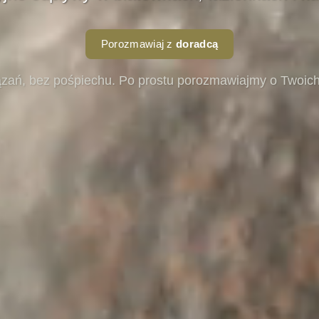
Porozmawiaj z
doradcą
zań, bez pośpiechu. Po prostu porozmawiajmy o Twoich