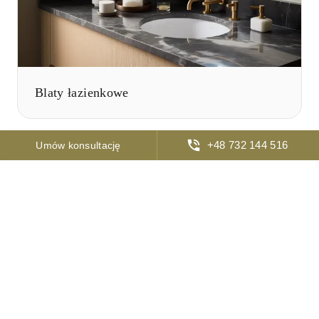
Blaty łazienkowe
Dzięki tej usłudze otrzymujesz gotowy do
+48 732 144 516
Umów konsultację
montażu produkt – bez ryzyka uszkodzenia
kamienia na etapie instalacji.
Co dokładnie wykonujemy?
Dzięki specjalistycznemu sprzętowi i wieloletniemu
doświadczeniu zapewniamy precyzyjne wykonanie.
W ramach usługi: