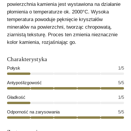
powierzchnia kamienia jest wystawiona na działanie
płomienia o temperaturze ok. 2000°C. Wysoka
temperatura powoduje pęknięcie kryształów
minerałów na powierzchni, tworząc chropowatą,
ziarnistą teksturę. Proces ten zmienia nieznacznie
kolor kamienia, rozjaśniając go.
Charakterystyka
Połysk
1
/5
Antypoślizgowość
5
/5
Gładkość
1
/5
Odporność na zarysowania
5
/5