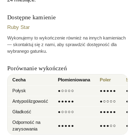
Dostępne kamienie
Ruby Star
Wykonujemy to wykończenie również na innych kamieniach
— skontaktuj się z nami, aby sprawdzić dostępność dla
wybranego gatunku.
Porównanie wykończeń
Cecha
Płomieniowana
Poler
Szc
Połysk
●
○○○○
●●●●●
●●
Antypoślizgowość
●●●●●
●
○○○○
●●
Gładkość
●
○○○○
●●●●●
●●
Odporność na
●●●●●
●●●
○○
●●
zarysowania