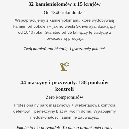
32
kamieniołomów z
15
krajów
Od 1840 roku do dziś
Współpracujemy z kamieniołomami, które wydobywają
kamień od pokoleń – jak norweski Skriverøya, działający
od 1840 roku. Graniteo od 35 lat łączy tę tradycję z
nowoczesną precyzją.
Twój kamień ma historię. I gwarancję jakości.
44
maszyny i przyrządy
.
138
punktów
kontroli
Zero kompromisów
Profesjonalny park maszynowy + wieloetapowa kontrola
defektów = perfekcyjny blat w Twoim domu. Wyłapujemy
niedoskonałości, zanim je zauważysz.
Jakość to nie przypadek. To nasza organizacja pracy.