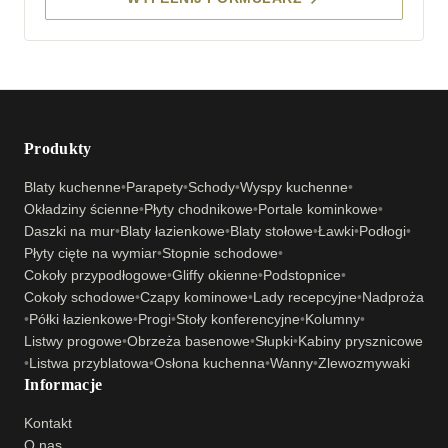
Produkty
Blaty kuchenne
•
Parapety
•
Schody
•
Wyspy kuchenne
•
Okładziny ścienne
•
Płyty chodnikowe
•
Portale kominkowe
•
Daszki na mur
•
Blaty łazienkowe
•
Blaty stołowe
•
Ławki
•
Podłogi
•
Płyty cięte na wymiar
•
Stopnie schodowe
•
Cokoły przypodłogowe
•
Gliffy okienne
•
Podstopnice
•
Cokoły schodowe
•
Czapy kominowe
•
Lady recepcyjne
•
Nadproża
•
Półki łazienkowe
•
Progi
•
Stoły konferencyjne
•
Kolumny
•
Listwy progowe
•
Obrzeża basenowe
•
Słupki
•
Kabiny prysznicowe
•
Listwa przyblatowa
•
Osłona kuchenna
•
Wanny
•
Zlewozmywaki
Informacje
Kontakt
O nas